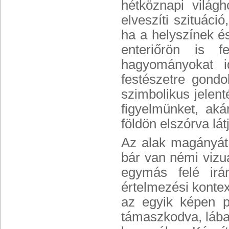
hétköznapi világ
elveszíti szituáci
ha a helyszínek és
enteriőrön is f
hagyományokat 
festészetre gond
szimbolikus jelent
figyelmünket, ak
földön elszórva lát
Az alak magányát
bár van némi vizu
egymás felé irán
értelmezési kontex
az egyik képen pé
támaszkodva, lábai