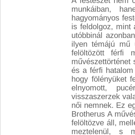
A festészet nem 
munkáiban, hane
hagyományos fest
is feldolgoz, mint
utóbbinál azonba
ilyen témájú mű
felöltözött férf
művészettörténet s
és a férfi hatalom
hogy fölényüket 
elnyomott, pucé
visszaszerzek val
női nemnek. Ez eg
Brotherus A művés
felöltözve áll, mel
meztelenül, s m