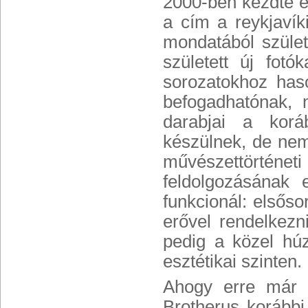
2000-ben kezdte el
a cím a reykjavík
mondatából szület
született új fotó
sorozatokhoz haso
befogadhatónak, 
darabjai a koráb
készülnek, de nem
művészettörténet
feldolgozásának 
funkcionál: elsőso
erővel rendelkez
pedig a közel hú
esztétikai szinten.
Ahogy erre már t
Brotherus korább