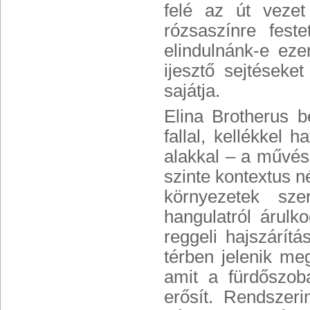
felé az út vezet
rózsaszínre fest
elindulnánk-e ez
ijesztő sejtések
sajátja.
Elina Brotherus b
fallal, kellékkel 
alakkal – a művéss
szinte kontextus n
környezetek szer
hangulatról árulk
reggeli hajszárít
térben jelenik meg
amit a fürdőszob
erősít. Rendszeri