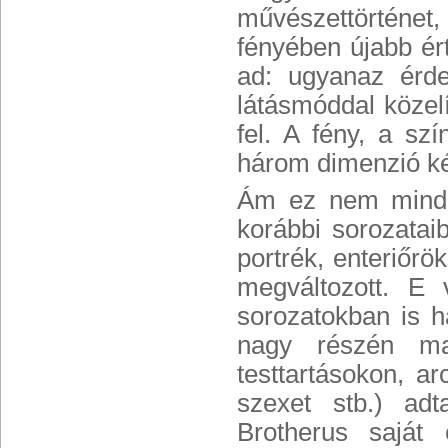
művészettörténet,
fényében újabb ér
ad: ugyanaz érde
látásmóddal közelí
fel. A fény, a sz
három dimenzió két
Ám ez nem mindi
korábbi sorozataib
portrék, enteriőrö
megváltozott. E 
sorozatokban is h
nagy részén ma
testtartásokon, a
szexet stb.) adt
Brotherus saját 