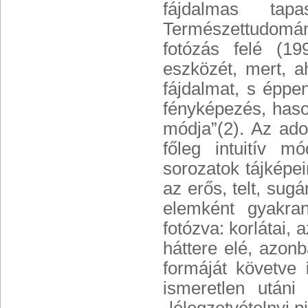
fájdalmas tapas
Természettudomán
fotózás felé (1
eszközét, mert, 
fájdalmat, s éppe
fényképezés, haso
módja”(2). Az adot
főleg intuitív m
sorozatok tájképei
az erős, telt, sug
elemként gyakra
fotózva: korlátai,
háttere elé, azonb
formáját követve í
ismeretlen utáni