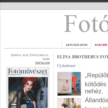
AKTUÁLIS SZÁM
KORÁBBI
ELINA BROTHERUS FO
2004/5-6. XLVII. ÉVFOLYAM 5-6..
SZÁM
TARTALOM
Új festészet
„Repülőt
kötődés
nehéz.
Állandóa