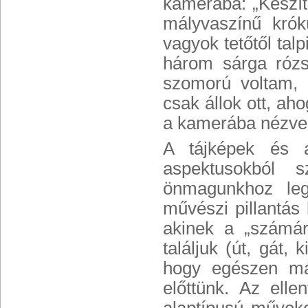
kamerába: „Készít
mályvaszínű kró
vagyok tetőtől tal
három sárga rózs
szomorú voltam, 
csak állok ott, ah
a kamerába nézve, 
A tájképek és a
aspektusokból s
önmagunkhoz leg
művészi pillantás
akinek a „számár
találjuk (út, gát,
hogy egészen má
előttünk. Az ell