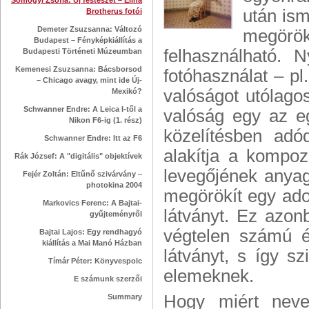
Somogyi Zsófia: Új festészet – Elina
után ism
Brotherus fotói
Demeter Zsuzsanna: Változó
megörö
Budapest – Fényképkiállítás a
felhasználható. 
Budapesti Történeti Múzeumban
Kemenesi Zsuzsanna: Bácsborsod
fotóhasználat – pl
– Chicago avagy, mint ide Új-
valóságot utólago
Mexikó?
Schwanner Endre: A Leica I-től a
valóság egy az eg
Nikon F6-ig (1. rész)
közelítésben adó
Schwanner Endre: Itt az F6
alakítja a kompoz
Rák József: A "digitális" objektívek
levegőjének anyagá
Fejér Zoltán: Eltűnő szivárvány –
photokina 2004
megörökít egy adot
Markovics Ferenc: A Bajtai-
látványt. Ez azon
gyűjteményről
végtelen számú é
Bajtai Lajos: Egy rendhagyó
kiállítás a Mai Manó Házban
látványt, s így s
Tímár Péter: Könyvespolc
elemeknek.
E számunk szerzői
Hogy miért neve
Summary