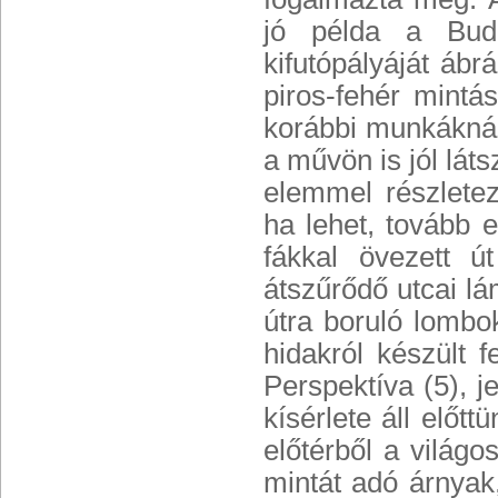
jó példa a Budap
kifutópályáját ábr
piros-fehér mint
korábbi munkáknál 
a művön is jól lát
elemmel részletez
ha lehet, tovább e
fákkal övezett út
átszűrődő utcai lá
útra boruló lombo
hidakról készült f
Perspektíva (5), 
kísérlete áll előt
előtérből a világo
mintát adó árnyak