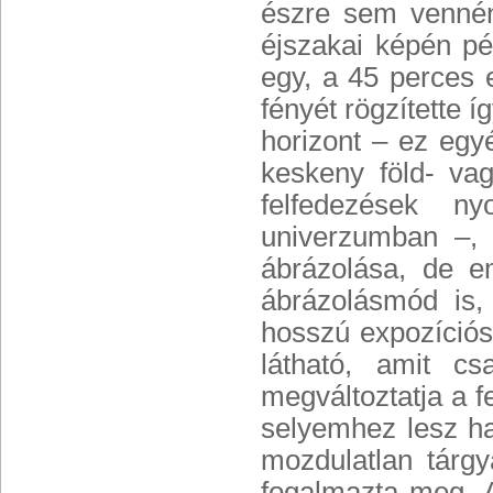
észre sem vennén
éjszakai képén pé
egy, a 45 perces 
fényét rögzítette 
horizont – ez egy
keskeny föld- va
felfedezések n
univerzumban –, 
ábrázolása, de em
ábrázolásmód is,
hosszú expozíció
látható, amit c
megváltoztatja a fe
selyemhez lesz ha
mozdulatlan tárgy
fogalmazta meg. A