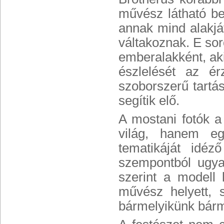
művész látható be
annak mind alakjá
váltakoznak. E so
emberalakként, aki
észlelését az ér
szoborszerű tartás
segítik elő.
A mostani fotók 
világ, hanem eg
tematikáját idé
szempontból ugya
szerint a modell 
művész helyett, s
bármelyikünk bárm