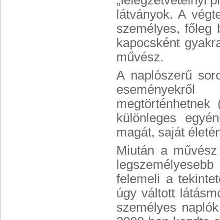
„lélegzetvételnyi 
látványok. A végt
személyes, főleg 
kapocsként gyakr
művész.
A naplószerű sor
eseményekről 
megtörténhetnek 
különleges egyén
magát, saját életén
Miután a művész 
legszemélyesebb 
felemeli a tekinte
úgy váltott látásmó
személyes naplók 