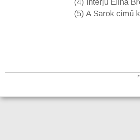
(4) Interjú Elina 
(5) A Sarok című k
F