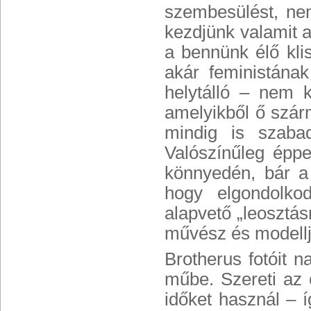
szembesülést, nem
kezdjünk valamit a
a bennünk élő klis
akár feministána
helytálló – nem 
amelyikből ő szár
mindig is szabad
Valószínűleg épp
könnyedén, bár a 
hogy elgondolko
alapvető „leosztá
művész és modellj
Brotherus fotóit 
műbe. Szereti az 
időket használ – 