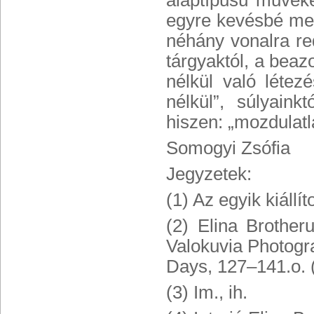
alaptípusú műveket
egyre kevésbé megf
néhány vonalra re
tárgyaktól, a beaz
nélkül való létez
nélkül”, súlyain
hiszen: „mozdulatl
Somogyi Zsófia
Jegyzetek:
(1) Az egyik kiállí
(2) Elina Brother
Valokuvia Photogr
Days, 127–141.o. (
(3) Im., ih.