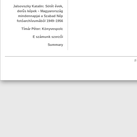
Jalsovszky Katalin: Sötét évek,
derűs képek – Magyarország
mindennapjai a Szabad Nép
fotóarchívumából 1949–1956
Tímár Péter: Könyvespolc
E számunk szerzői
Summary
F