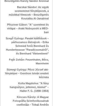
Beszélgetés Károly Sándor Áronnal
Bacskai Sándor: Az egyik
szememmel fényképezek, a
másikkal filmezek – Beszélgetés
Koutaiba Al-Janabival
Pfisztner Gábor: "A" szerelmei és
virágai – Araki Nobuyoshi a MEO-
ban
Szegő György: Paralel kiállítások –
párhuzamos életrajzok – Erika
Schmied fotói Bernhard és
Hundertwasser "Paradicsomairól",
és Bernhard "életemberei"
Fejér Zoltán: Feuerthalen, Bécs,
Mannheim
Sümegi György: Pécsi József akt-
fényképei – Genthon István eredeti
kézirata
Kolta Magdolna: "A fény
hangsúlyoz, jellemez, kiemel" –
Haller F. G. (1898–1954)
Kincses Károly: A Magyar
Fotográfia Szimfonikusainak
csellistája – Tokaji András