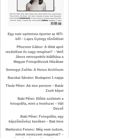
Egy naiv optimista riporter az MTI-
ből – Lajos György tűnődései
Pfisztner Gábor: A lélek apró
rezdülései és nagy rengései? – Vető
János retrospektív kiállítása a
Magyar Fotográfusok Házában
Somogyi Zsófia: A Horus Archívum
Bacskai Sándor: Budapest 1 napja
Tímár Péter: Ab imo pectore – Batár
Zsolt képei
Baki Péter: Előbb született a
fotográfia, mint a festészet – Váli
Dezső
Baki Péter: Fotográfia, egy
képzőművész kezében – Bak Imre
Markovics Ferenc: Még nem tudom,
minek nevezzem magamat? –