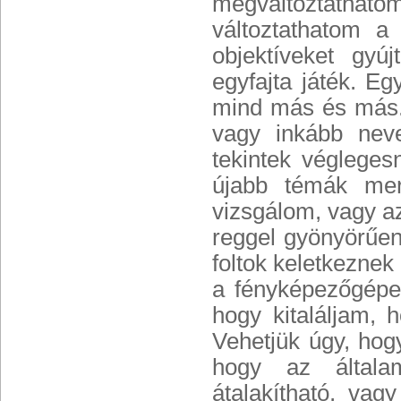
megváltoztathato
változtathatom a 
objektíveket gyú
egyfajta játék. Eg
mind más és más. 
vagy inkább neve
tekintek végleges
újabb témák merü
vizsgálom, vagy az
reggel gyönyörűen
foltok keletkeznek
a fényképezőgépe
hogy kitaláljam, h
Vehetjük úgy, hog
hogy az általam
átalakítható, va