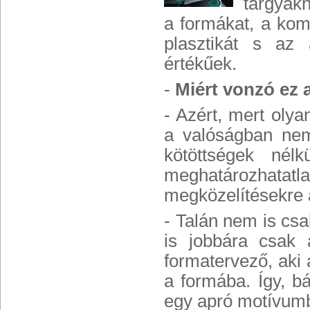
tárgyakh
a formákat, a kom
plasztikát s az
értékűek.
-
Miért vonzó ez a
- Azért, mert olya
a valóságban nem
kötöttségek nél
meghatározhatat
megközelítésekre
- Talán nem is cs
is jobbára csak 
formatervező, aki 
a formába. Így, b
egy apró motívumb