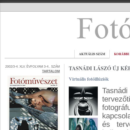
AKTUÁLIS SZÁM
KORÁBBI
TASNÁDI LÁSZÓ ÚJ KÉ
2002/3-4. XLV. ÉVFOLYAM 3-4.. SZÁM
TARTALOM
Virtuális fotóillúziók
Tasnádi
tervez
fotográ
kapcsola
és terv