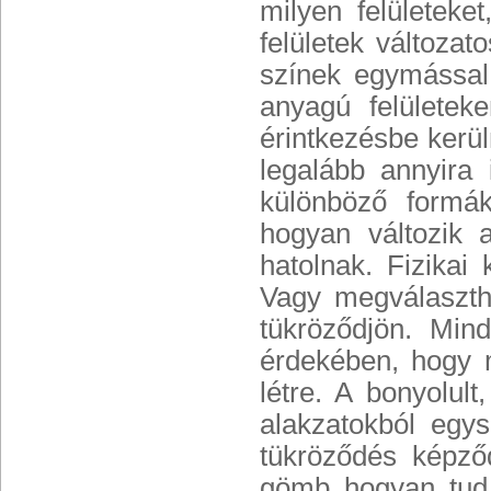
milyen felületek
felületek változa
színek egymással 
anyagú felületek
érintkezésbe kerü
legalább annyira
különböző formá
hogyan változik
hatolnak. Fizikai
Vagy megválasztha
tükröződjön. Min
érdekében, hogy 
létre. A bonyolul
alakzatokból egy
tükröződés képző
gömb hogyan tud 