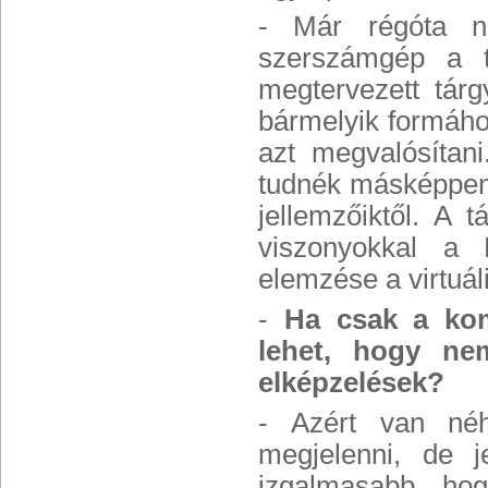
- Már régóta na
szerszámgép a te
megtervezett tár
bármelyik formáho
azt megvalósítani
tudnék másképpen 
jellemzőiktől. A t
viszonyokkal a 
elemzése a virtuál
-
Ha csak a kom
lehet, hogy ne
elképzelések?
- Azért van néh
megjelenni, de 
izgalmasabb, hog