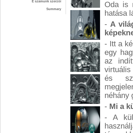
E számunk szerzői
Oda is 
Summary
hatása l
-
A vilá
képekne
- Itt a 
egy hag
az indí
virtuáli
és szi
megjelen
néhány g
-
Mi a 
- A kü
használ