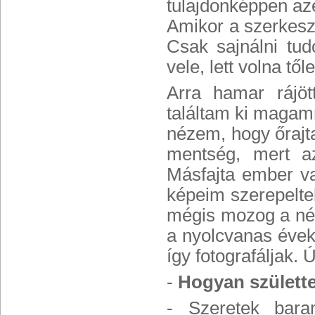
tulajdonképpen azé
Amikor a szerkeszt
Csak sajnálni tu
vele, lett volna tő
Arra hamar rájöt
találtam ki magamn
nézem, hogy őrajta
mentség, mert az
Másfajta ember vag
képeim szerepelte
mégis mozog a nép 
a nyolcvanas évek 
így fotografáljak. 
-
Hogyan születte
- Szeretek bara