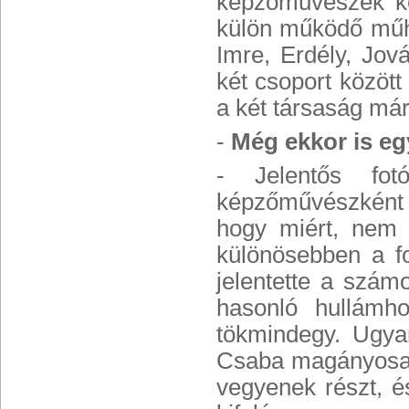
képzőművészek ké
külön működő műhe
Imre, Erdély, Jová
két csoport között 
a két társaság má
-
Még ekkor is eg
- Jelentős fo
képzőművészként k
hogy miért, nem
különösebben a f
jelentette a szám
hasonló hullámh
tökmindegy. Ugya
Csaba magányosab
vegyenek részt, é