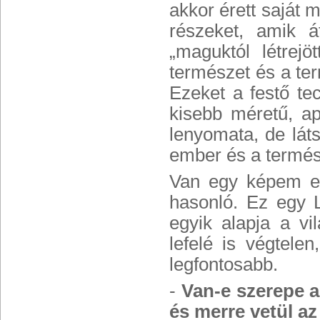
akkor érett saját
részeket, amik á
„maguktól létrej
természet és a t
Ezeket a festő te
kisebb méretű, a
lenyomata, de lát
ember és a termés
Van egy képem eb
hasonló. Ez egy 
egyik alapja a vi
lefelé is végtele
legfontosabb.
-
Van-e szerepe a
és merre vetül a