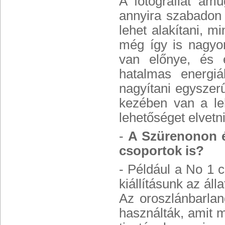
A fotográfiát am
annyira szabadon 
lehet alakítani, 
még így is nagyon
van előnye, és
hatalmas energi
nagyítani egyszer
kezében van a leh
lehetőséget elvetn
-
A Szürenonon é
csoportok is?
- Például a No 1 c
kiállításunk az ál
Az oroszlánbarlan
használták, amit 