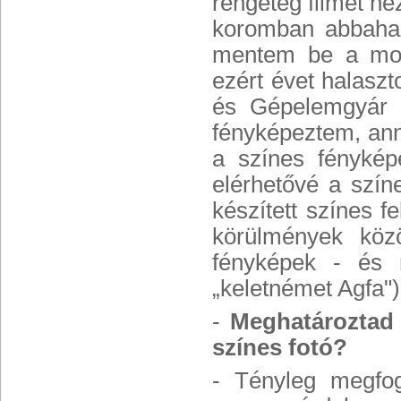
rengeteg filmet n
koromban abbaha
mentem be a mozi
ezért évet halasz
és Gépelemgyár f
fényképeztem, anny
a színes fénykép
elérhetővé a szí
készített színes f
körülmények közö
fényképek - és
„keletnémet Agfa") 
-
Meghatároztad 
színes fotó?
- Tényleg megfo