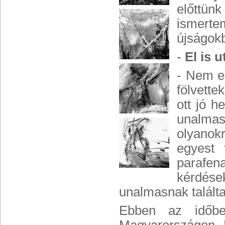
előttün
ismert
újságokb
-
El is 
- Nem em
fölvette
ott jó 
unalmas
olyanokr
egyest 
parafen
kérdés
unalmasnak talált
Ebben az időben