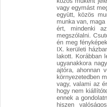
közös műként jele
vagy egymást meg
együtt, közös mun
munka van, maga a
ért, mindenki a
megszólalni. Csut
én meg fényképeke
IX. kerületi házba
lakott. Korábban 
ugyanakkora nagyí
ajtóra, ahonnan vé
környezetedben mű
vagy, valami az ér
hogy nem kiállítóte
ennek a gondolatn
hiszen valóságo