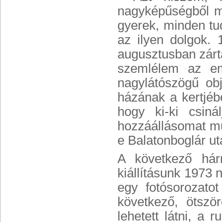
nagyképűségből m
gyerek, minden tu
az ilyen dolgok. 
augusztusban zártá
szemlélem az em
nagylátószögű obj
házának a kertjébe
hogy ki-ki csin
hozzáállásomat mu
e Balatonboglár ut
A következő hár
kiállításunk 1973
egy fotósorozato
következő, ötszö
lehetett látni, a