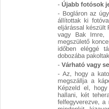
-
Újabb fotósok j
- Bogláron az úgy
állítottak ki fot
eljárással készült
vagy Bak Imre, 
megszülető konce
időben eléggé tá
dobozába pakoltak
-
Várható vagy sej
- Az, hogy a kat
megszállja a kápo
Képzeld el, hogy
hallani, két tehe
felfegyverezve, 