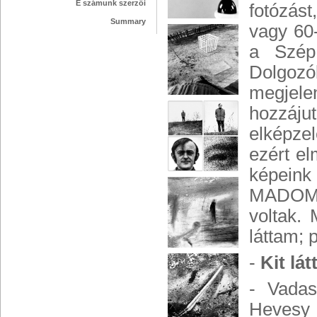
E számunk szerzői
fotózás
Summary
vagy 60
a Szép 
Dolgozó
megjele
hozzáj
elképzel
ezért el
képein
MADOME-
voltak.
láttam; 
-
Kit lá
- Vadas
Hevesy 