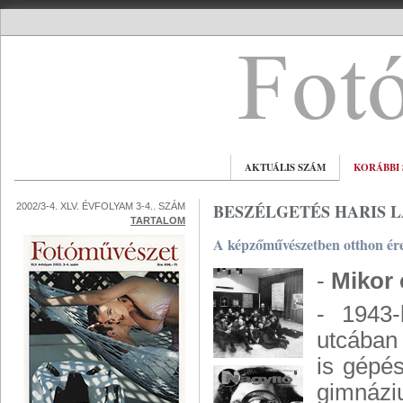
AKTUÁLIS SZÁM
KORÁBBI
BESZÉLGETÉS HARIS 
2002/3-4. XLV. ÉVFOLYAM 3-4.. SZÁM
TARTALOM
A képzőművészetben otthon é
-
Mikor 
- 1943
utcában
is gépé
gimnázi