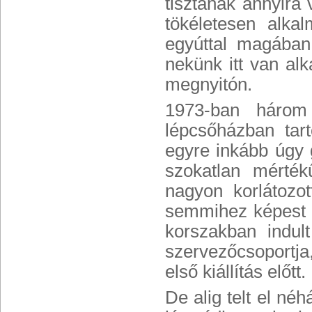
tisztának annyira 
tökéletesen alkal
egyúttal magában 
nekünk itt van al
megnyitón.
1973-ban három 
lépcsőházban tar
egyre inkább úgy g
szokatlan mérté
nagyon korlátozo
semmihez képest 
korszakban indult
szervezőcsoportja,
első kiállítás előtt.
De alig telt el né