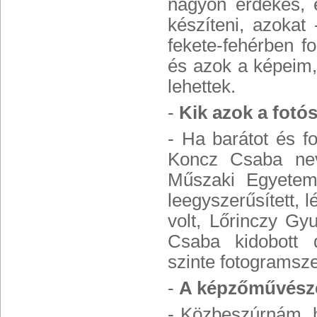
nagyon érdekes, é
készíteni, azokat
fekete-fehérben f
és azok a képeim,
lehettek.
-
Kik azok a fotó
- Ha barátot és f
Koncz Csaba nev
Műszaki Egyetem 
leegyszerűsített, 
volt, Lőrinczy Gy
Csaba kidobott d
szinte fotogramsz
-
A képzőművésze
- Közbeszúrnám, 