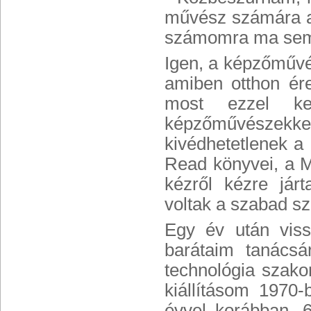
művész számára a 
számomra ma sem 
Igen, a képzőművés
amiben otthon ér
most ezzel ke
képzőművészekke
kivédhetetlenek a
Read könyvei, a M
kézről kézre járt
voltak a szabad sz
Egy év után vis
barátaim tanácsá
technológia szak
kiállításom 1970
évvel korábban, 