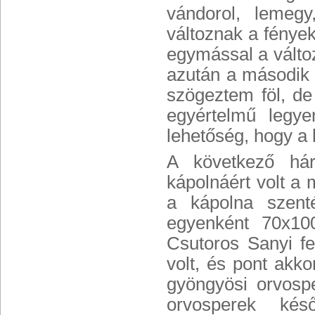
vándorol, lemegy
változnak a fények
egymással a változ
azután a második em
szögeztem föl, de
egyértelmű legye
lehetőség, hogy a b
A következő hár
kápolnáért volt a
a kápolna szenté
egyenként 70x10
Csutoros Sanyi f
volt, és pont akko
gyöngyösi orvospe
orvosperek késő