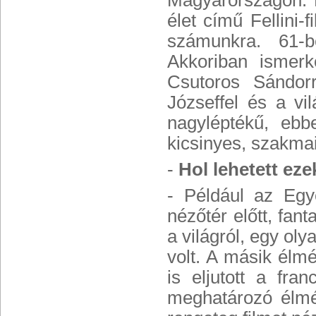
Magyarországon. 
élet című Fellini-
számunkra. 61-b
Akkoriban ismerk
Csutoros Sándorr
Józseffel és a vi
nagyléptékű, ebb
kicsinyes, szakma
-
Hol lehetett ez
- Például az Egy
nézőtér előtt,
fanta
a világról, egy ol
volt. A másik élmé
is eljutott a fra
meghatározó élmén