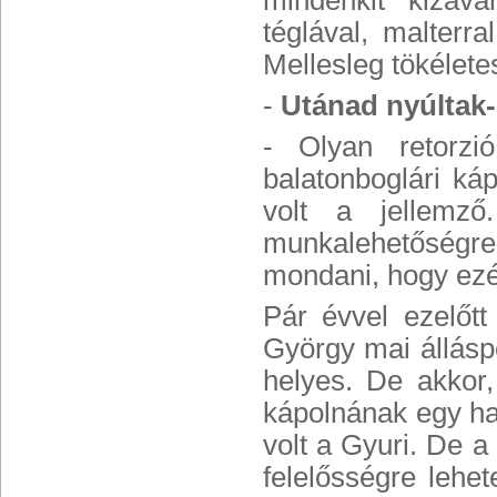
mindenkit kizava
téglával, malterr
Mellesleg tökélete
-
Utánad nyúltak
- Olyan retorz
balatonboglári ká
volt a jellemz
munkalehetőségr
mondani, hogy ezér
Pár évvel ezelőtt
György mai állásp
helyes. De akkor,
kápolnának egy hat
volt a Gyuri. De a 
felelősségre lehet