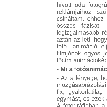
hívott oda fotogr
reklámjaihoz szü
csináltam, ehhez 
összes fázisát
legizgalmasabb ré
aztán az lett, hog
fotó- animáció e
filmjének egyes j
főcím animációkép
-
Mi a fotóanimác
- Az a lényege, ho
mozgásábrázolási 
fix, gyakorlatila
egymást, és ezek 
A fotográfiában a