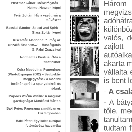
Három 
Pfisztner Gábor: Méhkirálynők –
Helmut Newton képei
megviz
Fejér Zoltán: Hív a vasút, vár a
adóhátr
művészet
különbö
Bacskai Sándor: Speed and Spirit –
Glass Zoltán képei
valós, d
Kiscsatári Marianna: "...még az
zajlot
elszálló füst sem..." – Beszélgetés
G. Fábri Zsuzsával
autóalka
Normantas Paulius: Óda a
akarta m
tibetiekhez
Kolta Magdolna: Femeninos
vállalta
(PhotoEspagna 2002) – Szubjektív
is bent 
megjegyzések a madridi
fotóhónapról, a spanyolokról és
rólunk
-
A csal
Majoros Valéria Vanília: A magunk
- A báty
gazdagsága: Munkácsi Márton
Baki Péter: Panoráma a múltban és
tőle, m
Esztergomban
tanulta
Baki Péter: Egy kelet-európai
fotóművész hagyatéka
tudtam f