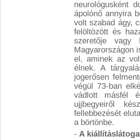
neurológusként d
ápolónő annyira b
volt szabad ágy, 
felöltözött és h
szeretője vagy 
Magyarországon is 
el, aminek az vo
élnek. A tárgyal
jogerősen felmente
végül 73-ban elk
vádlott másfél 
ujjbegyeiről ké
fellebbezését eluta
a börtönbe.
-
A kiállításlátog