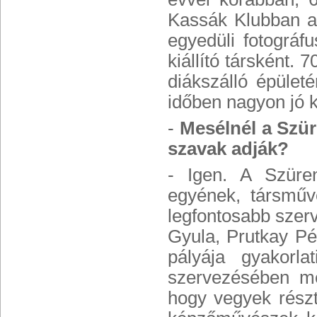
Kassák Klubban a 
egyedüli fotográf
kiállító társként.
diákszálló épületé
időben nagyon jó k
-
Mesélnél a Szür
szavak adják?
- Igen. A Szüre
egyének, társművé
legfontosabb szerv
Gyula, Prutkay Pé
pályája gyakorl
szervezésében mé
hogy vegyek részt