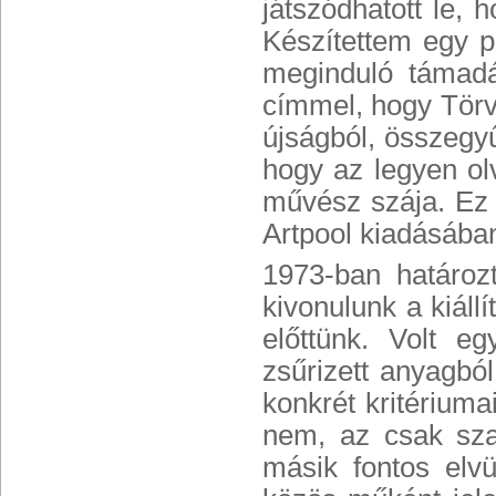
játszódhatott le,
Készítettem egy p
meginduló támadá
címmel, hogy Törv
újságból, összegy
hogy az legyen ol
művész szája. Ez 
Artpool kiadásába
1973-ban határoz
kivonulunk a kiáll
előttünk. Volt e
zsűrizett anyagból
konkrét kritériuma
nem, az csak sza
másik fontos elvü