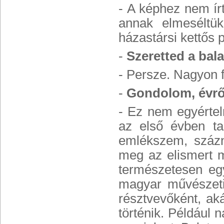
- A képhez nem ír
annak elmeséltü
házastársi kettős p
-
Szeretted a bala
- Persze. Nagyon 
-
Gondolom, évről
- Ez nem egyértel
az első évben ta
emlékszem, százn
meg az elismert m
természetesen egy
magyar művészeti
résztvevőként, aká
történik. Például