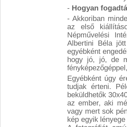
-
Hogyan fogadtá
- Akkoriban minden
az első kiállítá
Népművelési Inté
Albertini Béla jö
egyébként engedély
hogy jó, jó, de 
fényképezőgéppel, 
Egyébként úgy ére
tudjak érteni. Pé
beküldhetők 30x40
az ember, aki mé
vagy mert sok pén
kép egyik lényege