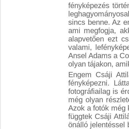
fényképezés törté
leghagyományosa
sincs benne. Az em
ami megfogja, akk
alapvetően ezt cs
valami, lefénykép
Ansel Adams a Co
olyan tájakon, ami
Engem Csáji Atti
fényképezni. Lát
fotográfiailag is 
még olyan részlete
Azok a fotók még k
függtek Csáji Atti
önálló jelentéssel