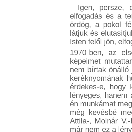
- Igen, persze, 
elfogadás és a te
ördög, a pokol fén
látjuk és elutasítj
Isten felől jön, elf
1970-ben, az els
képeimet mutatta
nem bírtak önálló 
keréknyomának hu
érdekes-e, hogy k
lényeges, hanem a
én munkámat megel
még kevésbé megt
Attila-, Molnár V
már nem ez a lénye