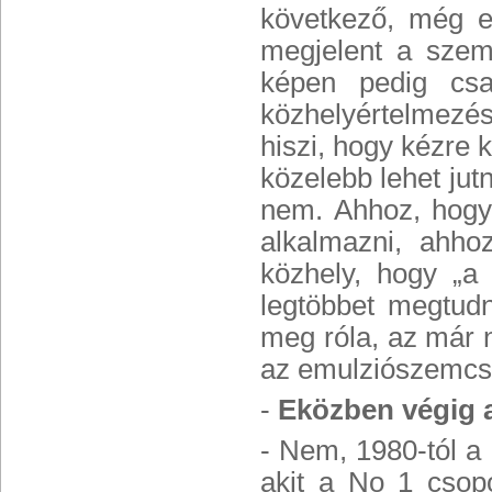
következő, még e
megjelent a szem
képen pedig csa
közhelyértelmezés
hiszi, hogy kézre 
közelebb lehet ju
nem. Ahhoz, hogy 
alkalmazni, ahho
közhely, hogy „a
legtöbbet megtud
meg róla, az már 
az emulziószemcsé
-
Eközben végig a
- Nem, 1980-tól a 
akit a No 1 csop