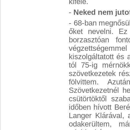
kifelé.
-
Neked nem juto
- 68-ban megnősült
őket nevelni. E
borzasztóan fon
végzettségemmel
kiszolgáltatott és
tól 75-ig mérnök
szövetkezetek rés
fölvittem. Azu
Szövetkezetnél h
csütörtöktől sza
időben hívott Ber
Langer Klárával, 
odakerültem, má