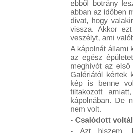
ebből botrány les
abban az időben má
divat, hogy valak
vissza. Akkor ezt
veszélyt, ami való
A kápolnát állami 
az egész épületet
meghívót az első 
Galériától kértek
kép is benne vol
tiltakozott amiat
kápolnában. De n
nem volt.
-
Csalódott voltá
- Azt hiszem, 