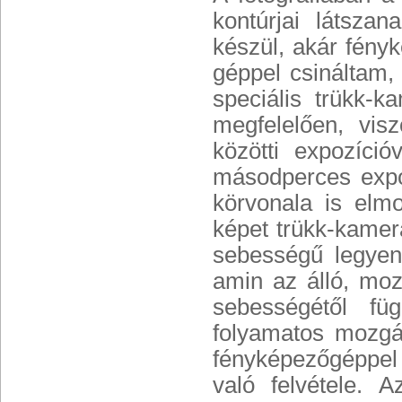
kontúrjai látsza
készül, akár fényk
géppel csináltam, 
speciális trükk-
megfelelően, vis
közötti expozíci
másodperces expo
körvonala is elmo
képet trükk-kamer
sebességű legyen
amin az álló, mo
sebességétől fü
folyamatos mozgá
fényképezőgéppel 
való felvétele.
Az 