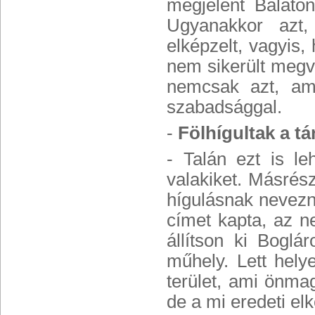
megjelent Balaton
Ugyanakkor azt,
elképzelt, vagyis
nem sikerült megv
nemcsak azt, ami
szabadsággal.
-
Fölhígultak a tá
- Talán ezt is l
valakiket. Másrész
hígulásnak nevezn
címet kapta, az n
állítson ki Bogl
műhely. Lett helye
terület, ami önmag
de a mi eredeti el