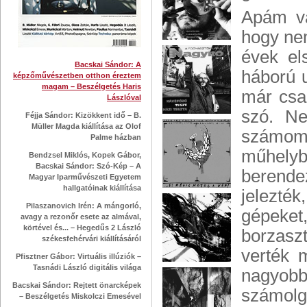
Apám vál
hogy ne
évek el
Bacskai Sándor: A
háború u
képzőművészetben otthon éreztem
magam – Beszélgetés Haris
már csa
Lászlóval
szó. Ne
Féjja Sándor: Kizökkent idő – B.
Müller Magda kiállítása az Olof
számomr
Palme házban
műhelyb
Bendzsel Miklós, Kopek Gábor,
Bacskai Sándor: Szó-Kép – A
berende
Magyar Iparművészeti Egyetem
hallgatóinak kiállítása
jelezték
Pilaszanovich Irén: A mángorló,
gépeket,
avagy a rezonőr esete az almával,
körtével és... – Hegedűs 2 László
borzaszt
székesfehérvári kiállításáról
verték 
Pfisztner Gábor: Virtuális illúziók –
Tasnádi László digitális világa
nagyobb
Bacskai Sándor: Rejtett önarcképek
számolga
– Beszélgetés Miskolczi Emesével