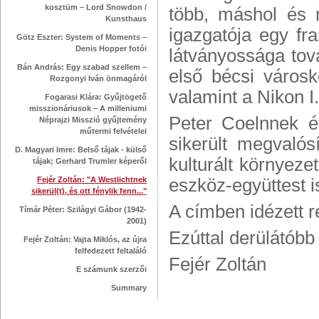
kosztüm – Lord Snowdon /
több, máshol és 
Kunsthaus
igazgatója egy fra
Götz Eszter: System of Moments –
Denis Hopper fotói
látványossága tov
Bán András: Egy szabad szellem –
első bécsi városk
Rozgonyi Iván önmagáról
valamint a Nikon I
Fogarasi Klára: Gyűjtögető
misszionáriusok – A milleniumi
Peter Coelnnek és
Néprajzi Misszió gyűjtemény
műtermi felvételei
sikerült megvalós
D. Magyari Imre: Belső tájak - külső
kulturált környezet
tájak; Gerhard Trumler képeről
Fejér Zoltán: "A Westlichtnek
eszköz-együttest i
sikerül(t), és ott fénylik fenn..."
A címben idézett ré
Tímár Péter: Szilágyi Gábor (1942-
2001)
Ezúttal derülátóbb
Fejér Zoltán: Vajta Miklós, az újra
felfedezett feltaláló
Fejér Zoltán
E számunk szerzői
Summary