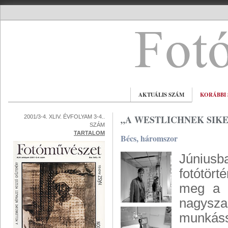
AKTUÁLIS SZÁM
KORÁBBI
„A WESTLICHNEK SIKER
2001/3-4. XLIV. ÉVFOLYAM 3-4..
SZÁM
TARTALOM
Bécs, háromszor
Júniusb
fotótört
meg a M
nagysza
munkáss