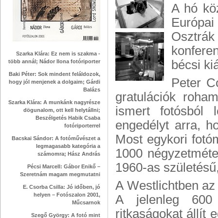
A hó kö
Európai
Osztrák 
konfere
Szarka Klára: Ez nem is szakma -
bécsi ki
több annál; Nádor Ilona fotóriporter
Baki Péter: Sok mindent feláldozok,
Peter Co
hogy jól menjenek a dolgaim; Gárdi
Balázs
gratulációk roha
Szarka Klára: A munkánk nagyrésze
ismert fotósból 
dögunalom, ott kell helytállni;
Beszélgetés Habik Csaba
engedélyt arra, h
fotóriporterrel
Most egykori fotó
Bacskai Sándor: A fotóművészet a
legmagasabb kategória a
1000 négyzetméter 
számomra; Hász András
1960-as születésű
Pécsi Marcell: Gábor Enikő –
Szeretnám magam megmutatni
A Westlichtben az 
E. Csorba Csilla: Jó időben, jó
helyen – Fotószalon 2001,
A jelenleg 600 d
Műcsarnok
ritkaságokat állít
Szegő György: A fotó mint