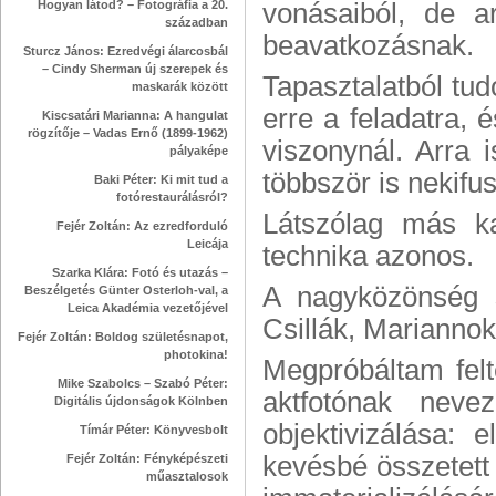
Hogyan látod? – Fotográfia a 20.
vonásaiból, de a
században
beavatkozásnak.
Sturcz János: Ezredvégi álarcosbál
– Cindy Sherman új szerepek és
Tapasztalatból tu
maskarák között
erre a feladatra, 
Kiscsatári Marianna: A hangulat
rögzítője – Vadas Ernő (1899-1962)
viszonynál. Arra
pályaképe
többször is nekif
Baki Péter: Ki mit tud a
fotórestaurálásról?
Látszólag más ka
Fejér Zoltán: Az ezredforduló
Leicája
technika azonos.
Szarka Klára: Fotó és utazás –
A nagyközönség 
Beszélgetés Günter Osterloh-val, a
Leica Akadémia vezetőjével
Csillák, Mariannok 
Fejér Zoltán: Boldog születésnapot,
photokina!
Megpróbáltam felt
Mike Szabolcs – Szabó Péter:
aktfotónak neve
Digitális újdonságok Kölnben
objektivizálása: 
Tímár Péter: Könyvesbolt
kevésbé összetett
Fejér Zoltán: Fényképészeti
műasztalosok