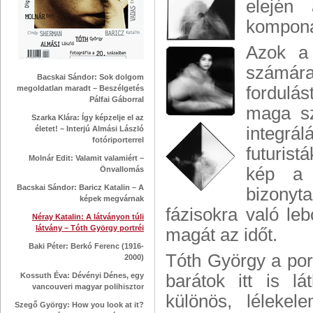
elején
komponálv
Azok a 
számára:
Bacskai Sándor: Sok dolgom
fordulás
megoldatlan maradt – Beszélgetés
Pálfai Gáborral
maga sz
Szarka Klára: Így képzelje el az
integrá
életet! – Interjú Almási László
fotóriporterrel
futurist
Molnár Edit: Valamit valamiért –
kép a 
Önvallomás
Bacskai Sándor: Baricz Katalin – A
bizonyt
képek megvárnak
fázisokra való leb
Néray Katalin: A látványon túli
látvány – Tóth György portréi
magát az időt.
Baki Péter: Berkó Ferenc (1916-
Tóth György a por
2000)
Kossuth Éva: Dévényi Dénes, egy
barátok itt is l
vancouveri magyar polihisztor
különös, lélekel
Szegő György: How you look at it?