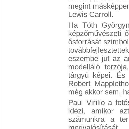
megint másképpen 
Lewis Carroll.
Ha Tóth Györgyne
képzőművészeti ő
ősforrását szimboli
továbbfejlesztett
eszembe jut az am
modelláló torzó
tárgyú képei. És 
Robert Mappletho
még akkor sem, ha
Paul Virilio a fot
idézi, amikor a
számunkra a term
megvalósítását.