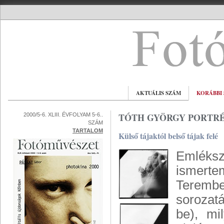
AKTUÁLIS SZÁM
KORÁBBI
TÓTH GYÖRGY PORTRÉ
2000/5-6. XLIII. ÉVFOLYAM 5-6..
SZÁM
TARTALOM
Külső tájaktól belső tájak felé
Emléks
ismerte
Terembe
sorozat
be), mi