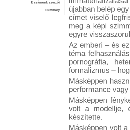
immaterializálás
E számunk szerzői
újabban belép egy 
Summary
címet viselő legfr
meg a képi szimmet
egyre visszaszorul
Az emberi – és eze
téma felhasználás
pornográfia, het
formalizmus – hog
Másképpen használt
performance vagy 
Másképpen fényké
volt a modellje, 
készítette.
Másképpen volt a t