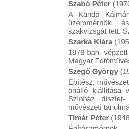
Szabó Péter
(197
A Kandó Kálmán 
üzemmérnöki és
szakvizsgát tett. 
Szarka Klára
(195
1978-ban végzet
Magyar Fotóművés
Szegő György
(1
Építész, művészeti
önálló kiállítás
Színház díszlet-
művészeti tanulmá
Tímár Péter
(1948
Építészmérnök,