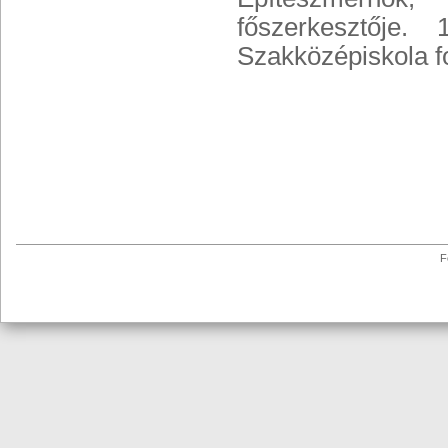
főszerkesztője
Szakközépiskola fo
F