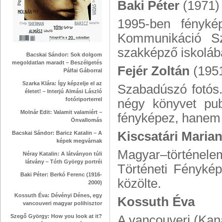
Baki Péter
(1971)
1995-ben fényké
Kommunikáció Sz
szakképző iskolában
Bacskai Sándor: Sok dolgom
megoldatlan maradt – Beszélgetés
Fejér Zoltán
(195
Pálfai Gáborral
Szarka Klára: Így képzelje el az
Szabadúszó fotós. 
életet! – Interjú Almási László
fotóriporterrel
négy könyvet pub
Molnár Edit: Valamit valamiért –
fényképez, hanem ki
Önvallomás
Kiscsatári Maria
Bacskai Sándor: Baricz Katalin – A
képek megvárnak
Magyar–történele
Néray Katalin: A látványon túli
látvány – Tóth György portréi
Történeti Fénykép
Baki Péter: Berkó Ferenc (1916-
közölte.
2000)
Kossuth Éva: Dévényi Dénes, egy
Kossuth Éva
vancouveri magyar polihisztor
Szegő György: How you look at it?
A vancouveri (Kana