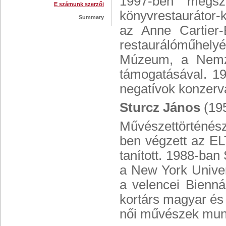
1997-ben megsz
E számunk szerzői
könyvrestaurátor-
Summary
az Anne Cartier-
restaurálóműhel
Múzeum, a Nemze
támogatásával. 1
negatívok konzerv
Sturcz János
(19
Művészettörténés
ben végzett az EL
tanított. 1988-ban
a New York Univer
a velencei Bienná
kortárs magyar és
női művészek munk