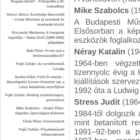
Hogyan látod? – Fotográfia a 20.
században
Mike Szabolcs
(1
Sturcz János: Ezredvégi álarcosbál
– Cindy Sherman új szerepek és
A Budapesti Műsz
maskarák között
Elsősorban a kép
Kiscsatári Marianna: A hangulat
rögzítője – Vadas Ernő (1899-1962)
eszközök foglalkoz
pályaképe
Néray Katalin
(19
Baki Péter: Ki mit tud a
fotórestaurálásról?
1964-ben végze
Fejér Zoltán: Az ezredforduló
Leicája
tizennyolc évig a 
Szarka Klára: Fotó és utazás –
kiállítások szerve
Beszélgetés Günter Osterloh-val, a
Leica Akadémia vezetőjével
1992 óta a Ludwig
Fejér Zoltán: Boldog születésnapot,
Stress Judit
(196
photokina!
Mike Szabolcs – Szabó Péter:
1984-től dolgozik
Digitális újdonságok Kölnben
mint betanított r
Tímár Péter: Könyvesbolt
1991–92-ben a pá
Fejér Zoltán: Fényképészeti
műasztalosok