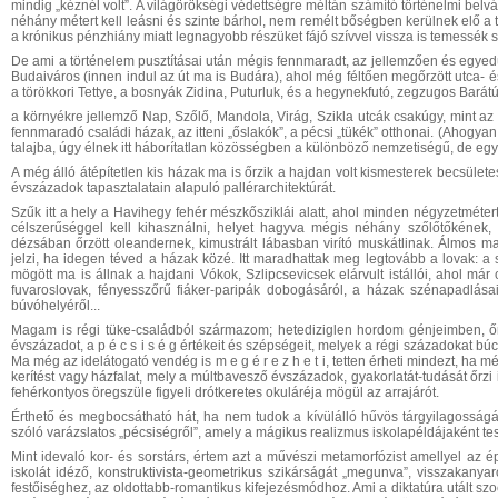
mindig „kéznél volt”. A világörökségi védettségre méltán számító történelmi bel
néhány métert kell leásni és szinte bárhol, nem remélt bőségben kerülnek elő a 
a krónikus pénzhiány miatt legnagyobb részüket fájó szívvel vissza is temessék s
De ami a történelem pusztításai után mégis fennmaradt, az jellemzően és egyedü
Budaiváros (innen indul az út ma is Budára), ahol még féltően megőrzött utca- é
a törökkori Tettye, a bosnyák Zidina, Puturluk, és a hegynekfutó, zegzugos Bará
a környékre jellemző Nap, Szőlő, Mandola, Virág, Szikla utcák csakúgy, mint a
fennmaradó családi házak, az itteni „őslakók”, a pécsi „tükék” otthonai. (Ahogyan
talajba, úgy élnek itt háborítatlan közösségben a különböző nemzetiségű, de eg
A még álló átépítetlen kis házak ma is őrzik a hajdan volt kismesterek becsüle
évszázadok tapasztalatain alapuló pallérarchitektúrát.
Szűk itt a hely a Havihegy fehér mészkősziklái alatt, ahol minden négyzetmétert 
célszerűséggel kell kihasználni, helyet hagyva mégis néhány szőlőtőkének
dézsában őrzött oleandernek, kimustrált lábasban virító muskátlinak. Álmos 
jelzi, ha idegen téved a házak közé. Itt maradhattak meg legtovább a lovak:
mögött ma is állnak a hajdani Vókok, Szlipcsevicsek elárvult istállói, ahol m
fuvaroslovak, fényesszőrű fiáker-paripák dobogásáról, a házak szénapadlásai
búvóhelyéről...
Magam is régi tüke-családból származom; hetediziglen hordom génjeimben, 
évszázadot, a p é c s i s é g értékeit és szépségeit, melyek a régi századokat 
Ma még az idelátogató vendég is m e g é r e z h e t i, tetten érheti mindezt, ha 
kerítést vagy házfalat, mely a múltbavesző évszázadok, gyakorlatát-tudását őrzi
fehérkontyos öregszüle figyeli drótkeretes okuláréja mögül az arrajárót.
Érthető és megbocsátható hát, ha nem tudok a kívülálló hűvös tárgyilagosságáva
szóló varázslatos „pécsiségről”, amely a mágikus realizmus iskolapéldájaként tes
Mint idevaló kor- és sorstárs, értem azt a művészi metamorfózist amellyel az é
iskolát idéző, konstruktivista-geometrikus szikárságát „megunva”, visszakanya
festőiséghez, az oldottabb-romantikus kifejezésmódhoz. Ami a diktatúra utált sz