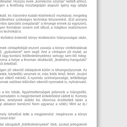
nfeladat. Hosszú évek „korrekciós szűrője” kellett ahhoz,
en a festőiség nosztalgiáján alapuló igény egy újfajta
ekiáll, és háromévi kutató-kísérletező munkával, rengeteg
szítéséhez szükséges technikai felszerelést. (Ezt annyira
orintos speciális üvegdarab” a lényege ennek az egyszerű,
lyen formában sosem volt stílust, a mágikus realizmuson
s technikát is.
et-törődést érdemlő könyv kivitelezési hiányosságai okán,
mek címlapfotóját viszont zavarja a könyv címfeliratának
t) „gyászkeret” sem segít. Ami a címlapon jól mutat, az
ott lágy kontúrú fotófestményekhez sehogy sem illő rideg-
volna a helye a finoman strukturált, „festmény-hangulatú”
ól értetődő.
en jól sikerült oldalpárok külön is kihangsúlyoznak. Az
tek, háztetők) vesznek el, más fotók felső, fehér „lezáró
nul eltérő méretű. A nyomás színhelyessége, telítettsége
vannak valóban kitűnően sikerült nyomatok is, nyilvánvaló,
a kis hibák, figyelmetlenségek jellemzik a hiánypótló,
vbemutatón is megérdemelt érdeklődést váltott ki. Komoly
re, amelynek alábbi kis ötsorosa érzékelteti talán a
gi ablakon benézni/ Nem ugyanaz a sötét,/ Mint az éj./
amely lehetővé tette a megjelenést: megérezve a könyv
önet érte!
al válogatott „fotófestményeket” illeti, azokat jellegüknél