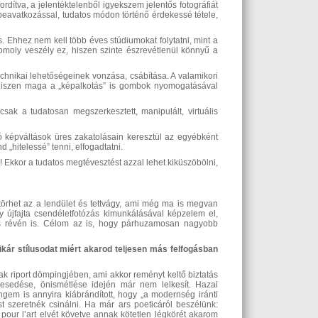
ordítva, a jelentéktelenből igyekszem jelentős fotográfiát
beavatkozással, tudatos módon történő érdekessé tétele,
 Ehhez nem kell több éves stúdiumokat folytatni, mint a
moly veszély ez, hiszen szinte észrevétlenül könnyű a
echnikai lehetőségeinek vonzása, csábítása. A valamikori
 hiszen maga a „képalkotás” is gombok nyomogatásával
ak a tudatosan megszerkesztett, manipulált, virtuális
ló képváltások üres zakatolásain keresztül az egyébként
„hitelessé” tenni, elfogadtatni.
! Ekkor a tudatos megtévesztést azzal lehet kiküszöbölni,
törhet az a lendület és tettvágy, ami még ma is megvan
gy újfajta csendéletfotózás kimunkálásával képzelem el,
ítás révén is. Célom az is, hogy párhuzamosan nagyobb
kár stílusodat miért akarod teljesen más felfogásban
zak riport dömpingjében, ami akkor reményt keltő biztatás
resedése, önismétlése idején már nem lelkesít. Hazai
engem is annyira kiábrándított, hogy „a modernség iránti
t szeretnék csinálni. Ha már ars poeticáról beszélünk:
 pour l’art elvét követve annak kötetlen légkörét akarom