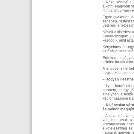
– Nézd, könnyű a je
alkotni. Nagyobb t
mint a tárgyi vagy
Egyre gyakoribb, d
zenében, festészet
„letérési lehetőség
Növeli a kísértést 
Kodak-szlogen: „Ö
kezdődik, amit aztá
Kényelmes és egys
valóságot lehet elő
Érdekes megfigyeln
szintén tartalmatla
A fejlődésnek el ke
hogy a képnek nem 
–
Hogyan illeszthe
– Ilyen kérdések h
bennem, ahogy „éle
amelyben a festői
képformátumon klass
–
Kíváncsian váro
és módon megújít
– Ami vonzó avantga
volt, nem csak a 
viszonylatban hozzá
elkötelezettség és
napjaink nagyon is 