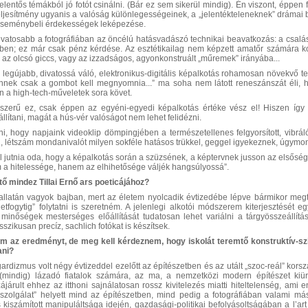
lentős témákból jó fotót csinálni. (Bár ez sem sikerül mindig). Én viszont, éppen f
eljesítmény ugyanis a valóság különlegességeinek, a „jelentékteleneknek” drámai 
 eseménybeli érdekességek leképezése.
ivatosabb a fotográfiában az öncélú hatásvadászó technikai beavatkozás: a csalás.
ben; ez már csak pénz kérdése. Az esztétikailag nem képzett amatőr számára ko
” az olcsó giccs, vagy az izzadságos, agyonkonstruált „műremek” irányába...
a legújabb, divatossá váló, elektronikus-digitális képalkotás rohamosan növekvő t
nnek csak a gombot kell megnyomnia...” ma soha nem látott reneszánszát éli,
n a high-tech-műveletek sora követ.
zerű ez, csak éppen az egyéni-egyedi képalkotás értéke vész el! Hiszen így cs
állítani, magát a hús-vér valóságot nem lehet felidézni.
i, hogy napjaink videoklip dömpingjében a természetellenes felgyorsított, vibrá
n, létszám mondanivalót milyen sokféle hatásos trükkel, geggel igyekeznek, úgymond 
ll jutnia oda, hogy a képalkotás során a szüzsének, a képtervnek jusson az elsőség
a hitelessége, hanem az elhihetősége váljék hangsúlyossá”.
tő mindez Tillai Ernő ars poeticájához?
allatán vagyok bajban, mert az életem nyolcadik évtizedébe lépve bármikor meg
tfogytig” folytatni is szeretném. A jelenlegi alkotói módszerem kiterjesztését e
 minőségek mesterséges előállítását tudatosan lehet variálni a tárgyösszeáll
zikusan precíz, sachlich fotókat is készítsek.
m az eredményt, de meg kell kérdeznem, hogy iskolát teremtő konstruktív-szi
ani?
rdizmus volt négy évtizeddel ezelőtt az építészetben és az utált „szoc-reál” kors
(mindig) lázadó fiatalok számára, az ma, a nemzetközi modern építészet kiü
járult ehhez az itthoni sajnálatosan rossz kivitelezés miatti hiteltelenség, ami 
 szolgálat” helyett mind az építészetben, mind pedig a fotográfiában valami más
kiszámított manipuláltsága idején, gazdasági-politikai befolyásoltságában a l’art