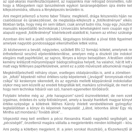
az újat-akarás manifesztációjaként, az napjainkra már retrogád önismétlés, ruti
hogy a Műegyetem rajzi tanszékének egykori tanársegédjében újra életre kelj
kifejezésmódra, stílusra a fényképezés területén is.
Ami megint jellemző a homo faber Tillaira: megfelelő, drága felszerelés híján n
csalódással és újrakezdéssel, de megtalálja-kifejleszti a „fotófestményei” elké
titokban tartja, hogy még én sem láttam; csak annyit tudni róla, hogy egy „húszf
manuális képelőállító technikának.) Univerzális tehetségként nem csupán egy i
alapuló egyedi „fotófestményt” kísérletezett-alakított ki, hanem az ehhez szüksége
Azonban élni kell a javító szándékú, tárgyilagos bírálattal a jóval több figyelm
amelyek nagyobb gondossággal elkerülhetőek lettek volna.
Jó kézbevenni a bevált, négyzetes, szűkített BN-12 formájú kötetet, amelynek re
érthetetlenül seszínű eljelentéktelenítése, amelyen még a diszkrét (de indokol
elegáns matt papírfelület, az sajnos, fényes a könyv belsejében. A festőien old
kemény krétázott műnyomópapír bádogcsillogása helyett, ha valahol, hát itt lett 
matt vagy félfényes papírfelületnek, amint ez a jobb művészeti albumoknál magát
Megkérdőjelezhető néhány olyan, esetleges oldalpárosítás is, amit a zömében ig
ún. „kifutó” képeknél néhol értékes-szép képelemek („levágott” toronysisak-részle
csíkja” túl keskenyre sikeredett, és az egymás melletti képpároknál indokolatla
olykor meg sem közelíti az eredeti fotográfiák telt, markáns színvilágát, de mert 
hogy nem technikai hibáról van szó, hanem egyenetlen törődésről.
Folytatni lehetne még az „érte haragszom”-szerű észrevételeket, de nem ezek 
izgalmas, érdekes és szép fotóskönyvet, amely a tavalyi frankfurti magyar köny
értéke-szépsége a kötetnek Méhes Károly ihletett versbetéteinek gyöngyfüzé
legtalálóbban a könyv és képeinek hangulatát: „Látod, lebontva állok/ Egy ré
Mintha azt mondaná:/ Tovább állok”...
Végezetül meg kell említeni a pécsi Alexandra Kiadó nagylelkű segítségét, 
„pécsiségét”, önzetlenül magára vállalta a megjelentetés minden költségét – kösz
Ami pedig a kötetben megjelent, ill. a jelen sorokat illusztráló, a főszerkesztő ált