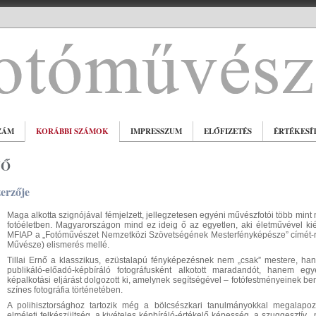
ZÁM
KORÁBBI SZÁMOK
IMPRESSZUM
ELŐFIZETÉS
ÉRTÉKESÍ
NŐ
erzője
Maga alkotta szignójával fémjelzett, jellegzetesen egyéni művészfotói több mint
fotóéletben. Magyarországon mind ez ideig ő az egyetlen, aki életművével k
MFIAP a „Fotóművészet Nemzetközi Szövetségének Mesterfényképésze” címét-ran
Művésze) elismerés mellé.
Tillai Ernő a klasszikus, ezüstalapú fényképezésnek nem „csak” mestere, hanem
publikáló-előadó-képbíráló fotográfusként alkotott maradandót, hanem e
képalkotási eljárást dolgozott ki, amelynek segítségével – fotófestményeinek bemu
színes fotográfia történetében.
A polihisztorsághoz tartozik még a bölcsészkari tanulmányokkal megalapozo
elméleti felkészültség, a kivételes képbíráló-értékelő képesség, a szuggesztív