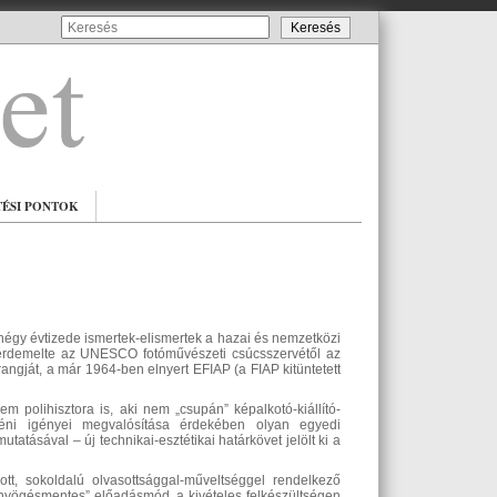
TÉSI PONTOK
 négy évtizede ismertek-elismertek a hazai és nemzetközi
iérdemelte az UNESCO fotóművészeti csúcsszervétől az
gját, a már 1964-ben elnyert EFIAP (a FIAP kitüntetett
 polihisztora is, aki nem „csupán” képalkotó-kiállító-
gyéni igényei megvalósítása érdekében olyan egyedi
tatásával – új technikai-esztétikai határkövet jelölt ki a
tt, sokoldalú olvasottsággal-műveltséggel rendelkező
, „nyögésmentes” előadásmód, a kivételes felkészültségen