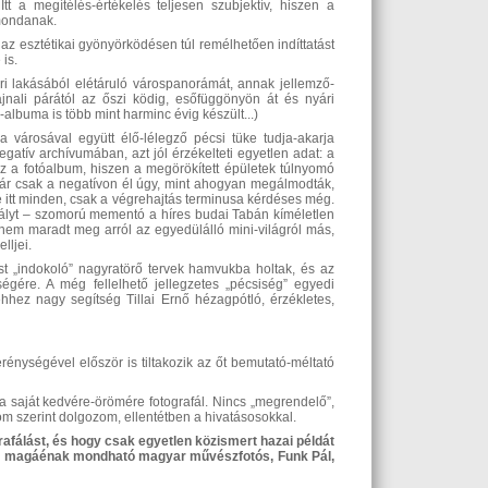
tt a megítélés-értékelés teljesen szubjektív, hiszen a
mondanak.
z esztétikai gyönyörködésen túl remélhetően indíttatást
is.
ri lakásából elétáruló várospanorámát, annak jellemző-
nali párától az őszi ködig, esőfüggönyön át és nyári
lbuma is több mint harminc évig készült...)
a városával együtt élő-lélegző pécsi tüke tudja-akarja
gatív archívumában, azt jól érzékelteti egyetlen adat: a
ez a fotóalbum, hiszen a megörökített épületek túlnyomó
 már csak a negatívon él úgy, mint ahogyan megálmodták,
lve itt minden, csak a végrehajtás terminusa kérdéses még.
dályt – szomorú mementó a híres budai Tabán kíméletlen
nem maradt meg arról az egyedülálló mini-világról más,
lljei.
st „indokoló” nagyratörő tervek hamvukba holtak, és az
gére. A még fellelhető jellegzetes „pécsiség” egyedi
hhez nagy segítség Tillai Ernő hézagpótló, érzékletes,
énységével először is tiltakozik az őt bemutató-méltató
 saját kedvére-örömére fotografál. Nincs „megrendelő”,
 szerint dolgozom, ellentétben a hivatásosokkal.
grafálást, és hogy csak egyetlen közismert hazai példát
gságot magáénak mondható magyar művészfotós, Funk Pál,