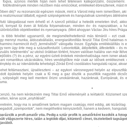
fogva, azonos mérték híján nem lehet tételesen kategorizálni, összemérni. I
fotófestmények minden nézőben más emóciókat, emlékeket ébresztenek, mást 
rőiben déj? vu rezonanciái egészen mások, mint a Várost még nem ismerőben, aki a
s realizmussal láttatott, egyedi szépségeknek és hangulatnak személyes átélésére 
utó látogatással nem érhető el. A szerző például a hetedik emeleten lévő, akko
t, tornyait
tíz éven át fotózta folyamatosan, minden év- és napszakban, a haj
ülönbözőbb objektívekkel és nyersanyagra. (Mint ahogyan Václav Jíru híres Prága-a
 is több felvétel ugyanarról, de megismételhetetlenül más témáról – ezt csak 
y mennyi munka, áldozatvállalás, energiaráfordítás feszül Tillai Ernő hatalmas ne
arminc-harmincöt év(!) „terméséből” válogatta össze. Egyfajta emlékkiállítás is 
y nem úgy érte meg a századfordulót. Lebontották, átépítették, átfestették – és
„vizuális leletmentés” az utolsó órákban történt, hiszen valóban halálra van már íté
 fejlődés (?) és a pénz, az egyéni-üzleti érdekek mindenhatósága nem ismer aka
jdani romantikus utcácskákra, híres vendéglőkre már csak az idősek emlékeznek: 
fénykép és az istenáldotta tehetségű Zórád Ernő csodálatos hangulatú rajzai, akvare
het feltámasztani, újraéleszteni – az egykori városnegyed helyén az elpusztítá
ott épületek helyén csak a fű meg a gaz díszlik a pusztítók nagyobb dicsősé
it, szépségét meg kell menteni őrizni unokáinknak, hazánknak, Európának, és e
buma.
•
enzió, ha nem kérdezném meg Tillai Ernő véleményét a leírtakról. Közismert szer
 ellen, kérve azok „enyhítését”.
retném, hogy ma is amatőrnek tartom magam csakúgy, mint eddig, aki kizárólag a
egadott „szempontok”, nem megélhetési kényszerből, hanem a kedvem, hangulatom
lparázslik a profi-amatőr vita. Pedig a sztár profik is amatőrként kezdték a foto
últ világszerte híres, talán a legtöbb díjat, kitüntető címet, tiszteletbeli ta
 javából.