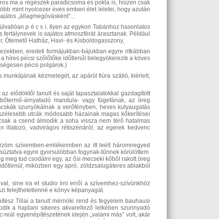
város ma a régészek paradicsoma és pokla is, hiszen csak
több mint nyolcezer éves emberi élet leletei, hogy azután
ajátos „állagmegóvásként”...
lvallóan p é c s i. Ilyen az egykori Tabánhoz hasonlatos
s fertálynevek is sajátos atmoszférát árasztanak. Például
túr, Ótemető Hatház, Havi- és Kisboldogasszony,
z ezekben, eredeti formájukban-bájukban egyre ritkábban
 a híres pécsi szőlőtőke időtlenűl belegyökerezik a köves
ységesen pécsi polgárok.)
tes munkájának
kézmelegét, az apáról fiúra szálló, kiérlelt,
az elődöktől tanult és saját tapasztalatokkal gazdagított
, bőtermő-árnyatadó mandula- vagy fügefának, az öreg
macskák szunyókálnak a verőfényben, heves kutyaugatás
 a szélesebb utcák módosabb házainak magas kőkerítései
ár csak a csend álmodik a soha vissza nem térő hatalmas
n illatozó, vadvirágos rétiszénáról, az egerek kedvenc
őrzöm szívemben-emlékeimben az itt leélt háromnegyed
búcsúztatva egyre gyorsulóbban fogynak-tűnnek körülöttem.
még meg tud csodálni egy, az ősi mecseki kőből rakott öreg
 időtlenül, miközben egy apró, zöldzsalugáteres ablakból
l, sine ira et studio írni erről a szívemhez-szívünkhöz
zi felejthetetlenné e könyv képanyagát.
pítész Tillai a tanult mérnöki rend és fegyelem bauhausi
rodik a hajdani sikeres akvarellező lelkében szunnyadó
oc-reál egyenépítészetének idején „valami más” volt, akár