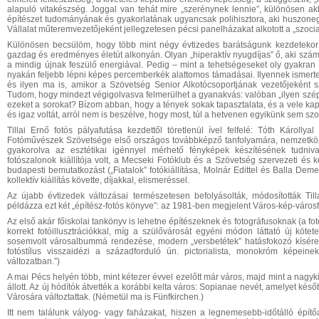
alapuló vitakészség. Joggal van tehát mire „szerénynek lennie”, különösen akk
építészet tudományának és gyakorlatának ugyancsak polihisztora, aki huszoneg
Vállalat műteremvezetőjeként jellegzetesen pécsi panelházakat alkotott a „szoci
Különösen becsülöm, hogy több mint négy évtizedes barátságunk kezdetekor é
gazdag és eredményes életút alkonyán. Olyan „hiperaktív nyugdíjas” ő, aki számola
a mindig újnak feszülő energiával. Pedig – mint a tehetségeseket oly gyakran 
nyakán feljebb lépni képes percemberkék alattomos támadásai. Ilyennek ismer
és ilyen ma is, amikor a Szövetség Senior Alkotócsoportjának vezetőjeként szerve
Tudom, hogy mindezt végigolvasva felmerülhet a gyanakvás: valóban „ilyen szép 
ezeket a sorokat? Bízom abban, hogy a tények sokak tapasztalata, és a vele kap
és igaz voltát, arról nem is beszélve, hogy most, túl a hetvenen egyikünk sem szor
Tillai Ernő fotós pályafutása kezdettől töretlenül ível felfelé: Tóth Károll
Fotóművészek Szövetsége első országos továbbképző tanfolyamára, nemzetközi 
gyakorolva az esztétikai igénnyel mérhető fényképek készítésének tudnival
fotószalonok kiállítója volt, a Mecseki Fotóklub és a Szövetség szervezeti és
budapesti bemutatkozást („Fiatalok” fotókiállítása, Molnár Edittel és Balla Dem
kollektív kiállítás követte, díjakkal, elismeréssel.
Az újabb évtizedek változásai természetesen befolyásolták, módosították Tillai
példázza ezt két „építész-fotós könyve”: az 1981-ben megjelent Város-kép-városf
Az első akár főiskolai tankönyv is lehetne építészeknek és fotográfusoknak (a fot
korrekt fotóillusztrációkkal, míg a szülővárosát egyéni módon láttató új kötet
sosemvolt városalbummá rendezése, modern „versbetétek” hatásfokozó kísér
fotóstílus visszaidézi a századforduló ún. pictorialista, monokróm képeine
változatban.”)
A mai Pécs helyén több, mint kétezer évvel ezelőtt már város, majd mint a nagy
állott. Az új hódítók átvették a korábbi kelta város: Sopianae nevét, amelyet kés
Városára változtattak. (Németül ma is Fünfkirchen.)
Itt nem találunk vályog- vagy faházakat, hiszen a legnemesebb-időtálló épí