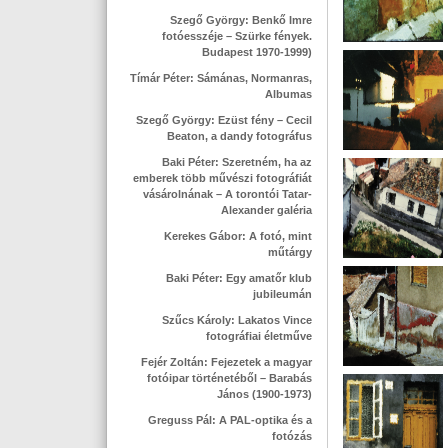
Szegő György: Benkő Imre
fotóesszéje – Szürke fények.
Budapest 1970-1999)
Tímár Péter: Sámánas, Normanras,
Albumas
Szegő György: Ezüst fény – Cecil
Beaton, a dandy fotográfus
Baki Péter: Szeretném, ha az
emberek több művészi fotográfiát
vásárolnának – A torontói Tatar-
Alexander galéria
Kerekes Gábor: A fotó, mint
műtárgy
Baki Péter: Egy amatőr klub
jubileumán
Szűcs Károly: Lakatos Vince
fotográfiai életműve
Fejér Zoltán: Fejezetek a magyar
fotóipar történetéből – Barabás
János (1900-1973)
Greguss Pál: A PAL-optika és a
fotózás