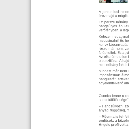
A genius loci isme
érez majd a mágiku
Ez persze néhány f
hangsúlyos épületei
verőfényben, a legk
Kétezer negatívnál
megcsinálni! És hog
könyv képanyagát h
része már nem, vag
felépítették. Ez a 
Az elkerülhetetlen
elpusztítása. A ha
mint néhány fakult 
Mindezt már nem le
impozánsnak álmod
hangulatát, értéke
figyelemfelkeltő al
Csonka lenne a rec
sorok túlfűtöttsége”
– Hangsúlyozni sze
anyagi függőség, m
–
Még ma is fel-fe
említsek: a közelm
Angelo profi volt a