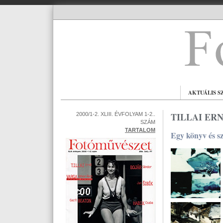
AKTUÁLIS S
TILLAI ER
2000/1-2. XLIII. ÉVFOLYAM 1-2..
SZÁM
TARTALOM
Egy könyv és sz