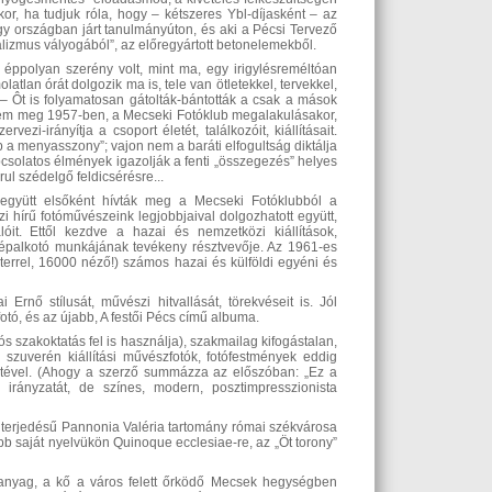
or, ha tudjuk róla, hogy – kétszeres Ybl-díjasként – az
y országban járt tanulmányúton, és aki a Pécsi Tervező
alizmus vályogából”, az előregyártott betonelemekből.
ppolyan szerény volt, mint ma, egy irigylésreméltóan
tlan órát dolgozik ma is, tele van ötletekkel, tervekkel,
– Ôt is folyamatosan gátolták-bántották a csak a mások
tem meg 1957-ben, a Mecseki Fotóklub megalakulásakor,
zi-irányítja a csoport életét, találkozóit, kiállításait.
a menyasszony”; vajon nem a baráti elfogultság diktálja
csolatos élmények igazolják a fenti „összegezés” helyes
ul szédelgő feldicsérésre...
yal együtt elsőként hívták meg a Mecseki Fotóklubból a
hírű fotóművészeink legjobbjaival dolgozhatott együtt,
óit. Ettől kezdve a hazai és nemzetközi kiállítások,
 képalkotó munkájának tevékeny résztvevője. Az 1961-es
eterrel, 16000 néző!) számos hazai és külföldi egyéni és
 Ernő stílusát, művészi hitvallását, törekvéseit is. Jól
otó, és az újabb, A festői Pécs című albuma.
ós szakoktatás fel is használja), szakmailag kifogástalan,
e szuverén kiállítási művészfotók, fotófestmények eddig
etével. (Ahogy a szerző summázza az előszóban: „Ez a
k irányzatát, de színes, modern, posztimpresszionista
kiterjedésű Pannonia Valéria tartomány római székvárosa
őbb saját nyelvükön Quinoque ecclesiae-re, az „Öt torony”
tőanyag, a kő a város felett őrködő Mecsek hegységben