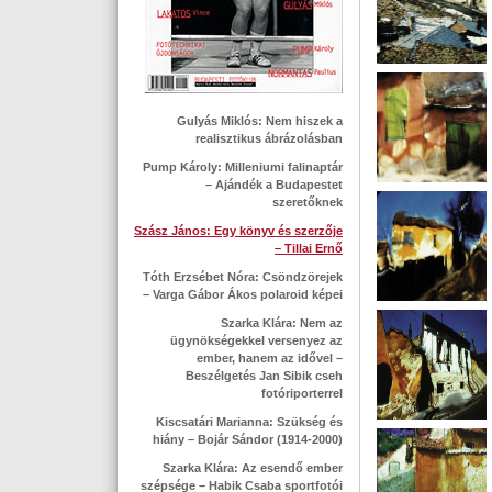
Gulyás Miklós: Nem hiszek a
realisztikus ábrázolásban
Pump Károly: Milleniumi falinaptár
– Ajándék a Budapestet
szeretőknek
Szász János: Egy könyv és szerzője
– Tillai Ernő
Tóth Erzsébet Nóra: Csöndzörejek
– Varga Gábor Ákos polaroid képei
Szarka Klára: Nem az
ügynökségekkel versenyez az
ember, hanem az idővel –
Beszélgetés Jan Sibik cseh
fotóriporterrel
Kiscsatári Marianna: Szükség és
hiány – Bojár Sándor (1914-2000)
Szarka Klára: Az esendő ember
szépsége – Habik Csaba sportfotói