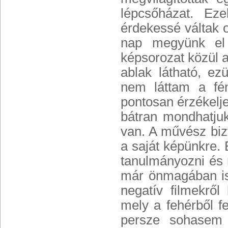
lépcsőházat. Ez
érdekessé váltak 
nap megyünk el 
képsorozat közül a
ablak látható, ez
nem láttam a fén
pontosan érzékelje
bátran mondhatjuk
van. A művész biz
a saját képünkre. 
tanulmányozni és
már önmagában is 
negatív filmekről
mely a fehérből fe
persze sohasem 