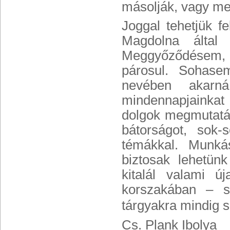
másolják, vagy mer
Joggal tehetjük f
Magdolna által 
Meggyőződésem, ho
párosul. Sohas
nevében akarná
mindennapjainkat
dolgok megmutatá
bátorságot, sok-
témákkal. Munkás
biztosak lehetün
kitalál valami ú
korszakában – s
tárgyakra mindig 
Cs. Plank Ibolya