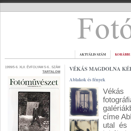
AKTUÁLIS SZÁM
KORÁBBI
VÉKÁS MAGDOLNA KÉ
1999/5-6. XLII. ÉVFOLYAM 5-6.. SZÁM
TARTALOM
Ablakok és fények
Vékás 
fotográ
galériá
címe Abl
utal és