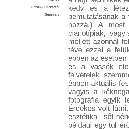
kedv és a létez
E számunk szerzői
bemutatásának a 
Summary
hozzá.) A most 
cianotípiák, vagy
mellett azonnal fel
téve ezzel a felül
ebben az esetben 
és a vassók eleg
felvételek szemme
éppen aktuális fes
vagyis a kéknegat
fotográfia egyik 
Érdekes volt látn
esztétikai, sőt néh
például egy túl er