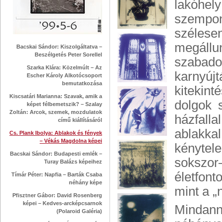
lakóhe
szempon
szélese
megállu
Bacskai Sándor: Kiszolgáltatva –
Beszélgetés Peter Sorellel
szabadon
Szarka Klára: Közelmúlt – Az
karnyú
Escher Károly Alkotócsoport
bemutatkozása
kitekin
Kiscsatári Marianna: Szavak, amik a
dolgok 
képet félbemetszik? – Szalay
Zoltán: Arcok, szemek, mozdulatok
házfalla
című kiállításáról
ablakka
Cs. Plank Ibolya: Ablakok és fények
– Vékás Magdolna képei
kénytel
Bacskai Sándor: Budapesti emlék –
sokszo
Turay Balázs képeihez
életfont
Tímár Péter: Napfia – Barták Csaba
néhány képe
mint a „
Pfisztner Gábor: David Rosenberg
képei – Kedves-arcképcsarnok
Mindanny
(Polaroid Galéria)