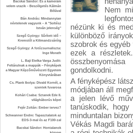
néhányat
Bacskai Sándor: És a kamerám
velem utazik – Beszélgetés Kálmán
Nem min
Bélával
legfont
Bán András: Mindannyian
névtelenek vagyunk – A "Soltész
nézünk ki és med
István jelenség"
különböző irányok
Szegő György: Sűrített idő –
Kremstől a Kilimandzsáróig
szobrok és egyéb
Szegő György: A fotózsurnaliszta:
ezek a részlete
Inge Morath
összbenyomása
L. Baji Etelka-Varga Judit:
Feltárulnak a mappák – Fényképek
gondolkodni.
a Magyar Képzőművészeti Egyetem
Könyvtárában
A fényképész láts
Cs. Plank Ibolya: Divald Kornél, a
szentek fuvarosa
módjában áll megfi
Kohári Csaba: Sztanek Ede II.
a jelen lévő művé
világháborús képei
tanúskodik, hogy
Fejér Zoltán: Ember tervez?
minduntalan bizony
Schwanner Endre: Tapasztalatok az
EOS-3-mal és az F100-zal
Vékás Magdi barát
Bacskai Sándor: Hontalanok
a régi technikák e
könyve