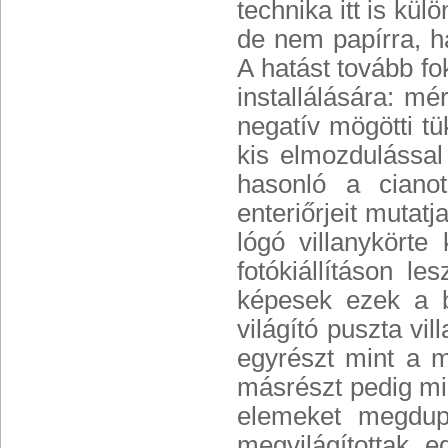
technika itt is kül
de nem papírra, ha
A hatást tovább fok
installálására: mé
negatív mögötti t
kis elmozdulással 
hasonló a ciano
enteriőrjeit mutat
lógó villanykört
fotókiállításon l
képesek ezek a b
világító puszta vi
egyrészt mint a 
másrészt pedig mi
elemeket megdup
megvilágítottak e