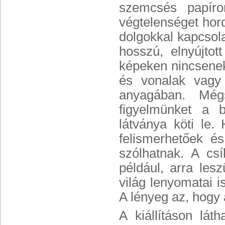
szemcsés papíro
végtelenséget hord
dolgokkal kapcsol
hosszú, elnyújtot
képeken nincsenek
és vonalak vagy 
anyagában. Még
figyelmünket a b
látványa köti le
felismerhetőek é
szólhatnak. A cs
például, arra les
világ lenyomatai i
A lényeg az, hogy 
A kiállításon lá