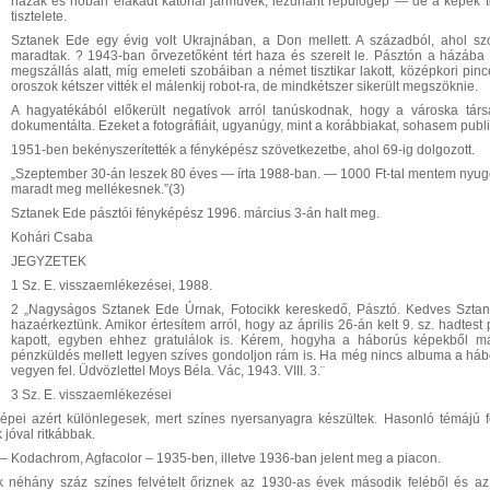
házak és hóban elakadt katonai járművek, lezuhant repülőgép — de a képek t
tisztelete.
Sztanek Ede egy évig volt Ukrajnában, a Don mellett. A századból, ahol sz
maradtak. ? 1943-ban őrvezetőként tért haza és szerelt le. Pásztón a házába b
megszállás alatt, míg emeleti szobáiban a német tisztikar lakott, középkori pin
oroszok kétszer vitték el málenkij robot-ra, de mindkétszer sikerült megszöknie.
A hagyatékából előkerült negatívok arról tanúskodnak, hogy a városka társa
dokumentálta. Ezeket a fotográfiáit, ugyanúgy, mint a korábbiakat, sohasem publi
1951-ben bekényszerítették a fényképész szövetkezetbe, ahol 69-ig dolgozott.
„Szeptember 30-án leszek 80 éves — írta 1988-ban. — 1000 Ft-tal mentem nyugd
maradt meg mellékesnek.”(3)
Sztanek Ede pásztói fényképész 1996. március 3-án halt meg.
Kohári Csaba
JEGYZETEK
1 Sz. E. visszaemlékezései, 1988.
2 „Nagyságos Sztanek Ede Úrnak, Fotocikk kereskedő, Pásztó. Kedves Sztane
hazaérkeztünk. Amikor értesítem arról, hogy az április 26-án kelt 9. sz. hadte
kapott, egyben ehhez gratulálok is. Kérem, hogyha a háborús képekből már
pénzküldés mellett legyen szíves gondoljon rám is. Ha még nincs albuma a há
vegyen fel. Üdvözlettel Moys Béla. Vác, 1943. VIII. 3.¨
3 Sz. E. visszaemlékezései
épei azért különlegesek, mert színes nyersanyagra készültek. Hasonló témájú f
 jóval ritkábbak.
a – Kodachrom, Agfacolor – 1935-ben, illetve 1936-ban jelent meg a piacon.
 néhány száz színes felvételt őriznek az 1930-as évek második feléből és az 1