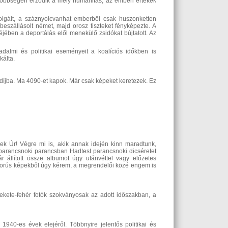
öbbségén érződik a mély humanitás, az emberi értékek
olgált, a száznyolcvanhat emberből csak huszonketten
eszállásolt német, majd orosz tiszteket fényképezte. A
céjében a deportálás elől menekülő zsidókat bújtatott. Az
dalmi és politikai eseményeit a koalíciós időkben is
kálta.
íjba. Ma 4090-et kapok. Már csak képeket keretezek. Ez
k Úr! Végre mi is, akik annak idején kinn maradtunk,
st parancsnoki parancsban Hadtest parancsnoki dicséretet
 állított össze albumot úgy utánvéttel vagy előzetes
borús képekből úgy kérem, a megrendelői közé engem is
ekete-fehér fotók szokványosak az adott időszakban, a
940-es évek elejéről. Többnyire jelentős politikai és