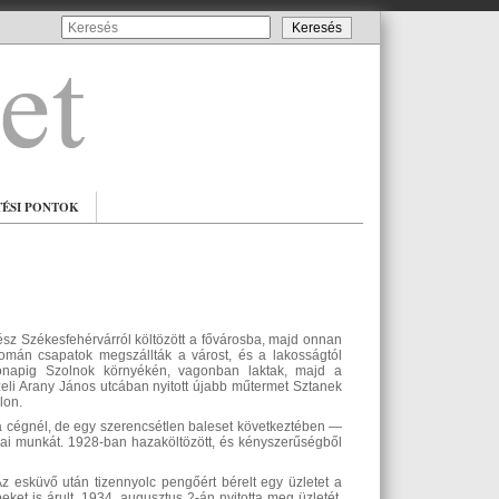
TÉSI PONTOK
z Székesfehérvárról költözött a fővárosba, majd onnan
román csapatok megszállták a várost, és a lakosságtól
 hónapig Szolnok környékén, vagonban laktak, majd a
li Arany János utcában nyitott újabb műtermet Sztanek
lon.
a cégnél, de egy szerencsétlen baleset következtében —
kai munkát. 1928-ban hazaköltözött, és kényszerűségből
Az esküvő után tizennyolc pengőért bérelt egy üzletet a
eket is árult. 1934. augusztus 2-án nyitotta meg üzletét,