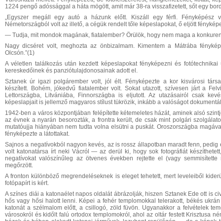
1224 pengő adóssággal a háta mögött, amit már 38-ra visszafizetett, sőt egy bordó
„Egyszer megáll egy autó a házunk előtt. Kiszáll egy férfi. Fényképész vo
Németországból volt az illető, a cégük rendelt tőle képeslapokat, ő eljött fényké
— Tudja, mit mondok magának, fiatalember? Örülök, hogy nem maga a konkure
Nagy dicséret volt, meghozta az önbizalmam. Kimentem a Mátrába fényképe
Olcsón.”(1)
A véletlen találkozás után kezdett képeslapokat fényképezni és fotótechnikai 
kereskedőinek és panziótulajdonosainak adott el.
Sztanek úr igazi polgárember volt, jól élt. Fényképezte a kor kisvárosi társad
készített. Bohém, jókedvű fiatalember volt. Sokat utazott, szívesen járt a Fe
Lettországba, Litvániába, Finnországba is eljutott. Az utazásairól csak ke
képeslapjait is jellemző magyaros stílust tükrözik, inkább a valóságot dokument
1942-ben a város központjában felépítette kétemeletes házát, aminek alsó szint
az évnek a nyarán besorozták, a frontra került, de csak mint polgári szolgálato
mutatóujja hiányában nem tudta volna elsütni a puskát. Oroszországba magával v
fényképezte a látottakat.
Sajnos a negatívokból nagyon kevés, az is rossz állapotban maradt fenn, pedig
volt katonatársa írt neki Vácról — az derül ki, hogy sok fotográfiát készíthetet
negatívokat valószínűleg az ötvenes években rejtette el (vagy semmisítette
megőrzött.
A fronton különböző megrendeléseknek is eleget tehetett, mert leveleiből kider
fotópapírt is kért.
A színes diái a katonaélet napos oldalát ábrázolják, hiszen Sztanek Ede ott is c
hős vagy hősi halott lenni. Képei a fehér templomokkal telerakott, békés ukrán 
katonát a szélmalom előtt, a csillogó, zöld füvön. Ugyanakkor a felvételek temet
városokról és kidőlt falú ortodox templomokról, ahol az oltár festett Krisztusa 