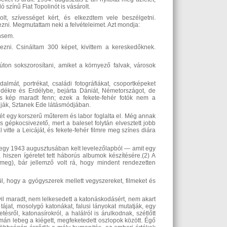
 színű Fiat Topolinót is vásárolt.
lt, szívességet kért, és elkezdtem vele beszélgetni.
pezni. Megmutattam neki a felvételeimet. Azt mondja:
nsem.
zni. Csináltam 300 képet, kivittem a kereskedőknek.
úton sokszorosítani, amiket a környező falvak, városok
almát, portrékat, családi fotográfiákat, csoportképeket
lvidékre és Erdélybe, bejárta Dániát, Németországot, de
vés kép maradt fenn; ezek a fekete-fehér fotók nem a
álják, Sztanek Ede látásmódjában.
jét egy korszerű műterem és labor foglalta el. Még annak
s gépkocsivezető, mert a baleset folytán elvesztett jobb
itte a Leicáját, és fekete-fehér filmre meg színes diára
 egy 1943 augusztusában kelt levelezőlapból — amit egy
t, hiszen ígéretet tett háborús albumok készítésére.(2) A
 meg), bár jellemző volt rá, hogy mindent rendezetten
ül, hogy a gyógyszerek mellett vegyszereket, filmeket és
ivil maradt, nem lelkesedett a katonáskodásért, nem akart
tájat, mosolygó katonákat, falusi lányokat mutatják, egy
ésről, katonasírokról, a halálról is árulkodnak, szétlőtt
némán lebeg a kiégett, megfeketedett oszlopok között. Égő