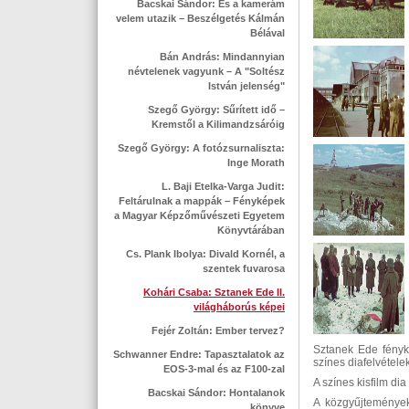
Bacskai Sándor: És a kamerám
velem utazik – Beszélgetés Kálmán
Bélával
Bán András: Mindannyian
névtelenek vagyunk – A "Soltész
István jelenség"
Szegő György: Sűrített idő –
Kremstől a Kilimandzsáróig
Szegő György: A fotózsurnaliszta:
Inge Morath
L. Baji Etelka-Varga Judit:
Feltárulnak a mappák – Fényképek
a Magyar Képzőművészeti Egyetem
Könyvtárában
Cs. Plank Ibolya: Divald Kornél, a
szentek fuvarosa
Kohári Csaba: Sztanek Ede II.
világháborús képei
Fejér Zoltán: Ember tervez?
Sztanek Ede fényk
Schwanner Endre: Tapasztalatok az
színes diafelvételek
EOS-3-mal és az F100-zal
A színes kisfilm di
Bacskai Sándor: Hontalanok
A közgyűjtemények
könyve