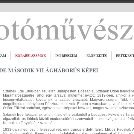
ZÁM
KORÁBBI SZÁMOK
IMPRESSZUM
ELŐFIZETÉS
ÉRTÉKESÍ
DE MÁSODIK VILÁGHÁBORÚS KÉPEI
Sztanek Ede 1908-ban született Budapesten. Édesapja, Sztanek Ödön fényképés
Máramarosszigetre, ahol egy társával műtermet nyitott. 1919-ben, amikor a 
hűségnyilatkozatot követeltek, a család visszajött Magyarországra. Több
megélhetés reményében Pásztóra költöztek. Ebben a városban, a vasúthoz köze
Ödön. Főként portrékat, egész alakos képeket készített, magas szakmai színvona
Sztanek Ede lakatosnak tanult, majd elhelyezkedett a budapesti Fekete és Társ
elgázolták, és többek között medencetörést szenvedett — nem végezhetett fizi
kitanulta a fényképész szakmát.
1933-ban megnősült, feleségül vett egy csinos erdélyi lányt, Miklós Piroskát. 
Városháza mellett. Fényképezett, de fotófelszerelést, hanglemezeket, kottát, kép