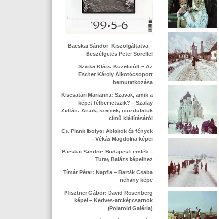
Bacskai Sándor: Kiszolgáltatva –
Beszélgetés Peter Sorellel
Szarka Klára: Közelmúlt – Az
Escher Károly Alkotócsoport
bemutatkozása
Kiscsatári Marianna: Szavak, amik a
képet félbemetszik? – Szalay
Zoltán: Arcok, szemek, mozdulatok
című kiállításáról
Cs. Plank Ibolya: Ablakok és fények
– Vékás Magdolna képei
Bacskai Sándor: Budapesti emlék –
Turay Balázs képeihez
Tímár Péter: Napfia – Barták Csaba
néhány képe
Pfisztner Gábor: David Rosenberg
képei – Kedves-arcképcsarnok
(Polaroid Galéria)