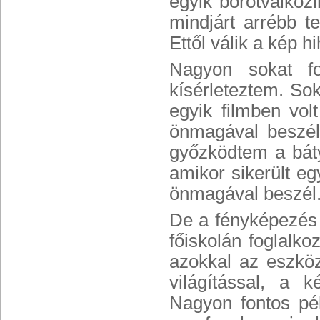
egyik borotválkozi
mindjárt arrébb t
Ettől válik a kép h
Nagyon sokat fo
kísérleteztem. Sok
egyik filmben vol
önmagával beszélt
győzködtem a báty
amikor sikerült e
önmagával beszél
De a fényképezés a
főiskolán foglalko
azokkal az eszköz
világítással, a 
Nagyon fontos pél