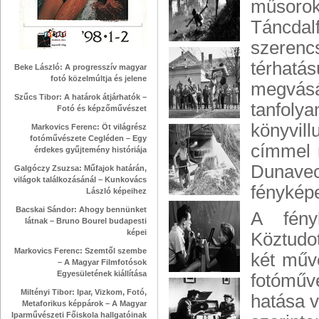
műsorok
Táncdal
szerencs
térhatá
Beke László: A progresszív magyar
fotó közelmúltja és jelene
megvásá
Szűcs Tibor: A határok átjárhatók –
tanfol
Fotó és képzőművészet
könyvil
Markovics Ferenc: Öt világrész
fotóművészete Cegléden – Egy
címmel r
érdekes gyűjtemény históriája
Dunavec
Galgóczy Zsuzsa: Műfajok határán,
világok találkozásánál – Kunkovács
fényképe
László képeihez
Bacskai Sándor: Ahogy bennünket
A fény
látnak – Bruno Bourel budapesti
képei
Köztudo
Markovics Ferenc: Szemtől szembe
két műv
– A Magyar Filmfotósok
Egyesületének kiállítása
fotóművé
Miltényi Tibor: Ipar, Vizkom, Fotó,
hatása v
Metaforikus képpárok – A Magyar
Iparművészeti Főiskola hallgatóinak