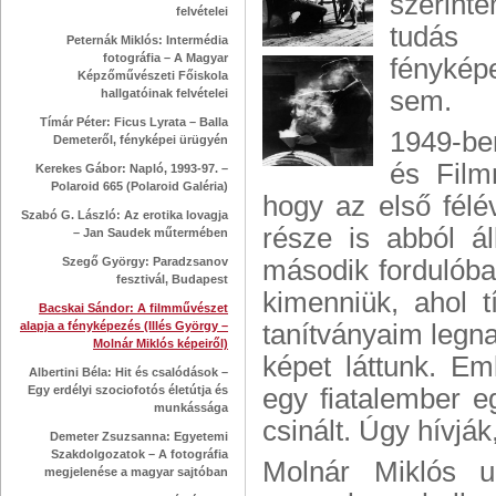
szerint
felvételei
tudás 
Peternák Miklós: Intermédia
fotográfia – A Magyar
fénykép
Képzőművészeti Főiskola
sem.
hallgatóinak felvételei
Tímár Péter: Ficus Lyrata – Balla
1949-be
Demeteről, fényképei ürügyén
és Film
Kerekes Gábor: Napló, 1993-97. –
Polaroid 665 (Polaroid Galéria)
hogy az első félév
Szabó G. László: Az erotika lovagja
része is abból á
– Jan Saudek műtermében
Szegő György: Paradzsanov
második fordulóba 
fesztivál, Budapest
kimenniük, ahol t
Bacskai Sándor: A filmművészet
alapja a fényképezés (Illés György –
tanítványaim legna
Molnár Miklós képeiről)
képet láttunk. Em
Albertini Béla: Hit és csalódások –
Egy erdélyi szociofotós életútja és
egy fiatalember e
munkássága
csinált. Úgy hívjá
Demeter Zsuzsanna: Egyetemi
Szakdolgozatok – A fotográfia
Molnár Miklós u
megjelenése a magyar sajtóban