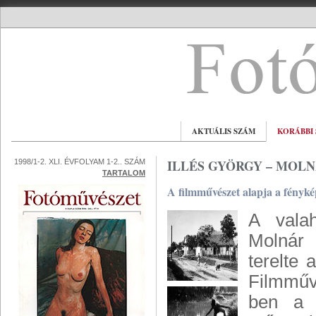
AKTUÁLIS SZÁM
KORÁBBI
ILLÉS GYÖRGY – MOL
1998/1-2. XLI. ÉVFOLYAM 1-2.. SZÁM
TARTALOM
A filmművészet alapja a fényké
A valah
Molnár 
terelte 
Filmművé
ben a M