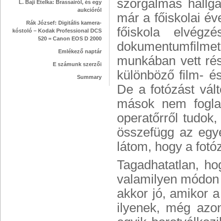
szorgalmas hallga
L. Baji Etelka: Brassairól, és egy
aukcióról
már a főiskolai év
Rák József: Digitális kamera-
főiskola elvégz
kóstoló – Kodak Professional DCS
520 = Canon EOS D 2000
dokumentumfilmet
Emlékező naptár
munkában vett rész
E számunk szerzői
különböző film- és
Summary
De a fotózást vált
mások nem foglal
operatőrről tudok,
összefügg az egy
látom, hogy a fotó
Tagadhatatlan, h
valamilyen módon 
akkor jó, amikor a
ilyenek, még azon