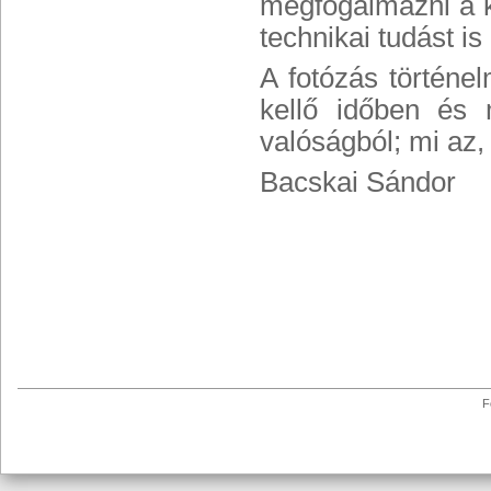
megfogalmazni a k
technikai tudást is
A fotózás történe
kellő időben és 
valóságból; mi az,
Bacskai Sándor
F